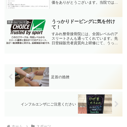
価をありがとうございます。当院では、
患者様の痛みに真摯に向き合い、地域の
皆様から愛され、頼りにされる接骨院を
日々目指しています。また一日も早く、
再発なくスポーツに戻れる...
うっかりドーピングに気を付け
医薬品について
て！
すみれ整骨接骨院には、全国レベルのア
スリートさんも通ってくれています。先
日登録販売者資質向上研修にて、うっか
りドーピングの話を聞いたのでシェアし
ます。ひとたびトーピング違反を受ける
と厳しいペナルティがあります。「うっ
かり」ではすまされないの...
足首の捻挫
インフルエンザにご注意ください
ホーム
スポーツ