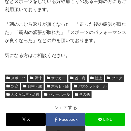
などスポーツをしている方や肩こりのある主婦の方にもご
利用頂いております。
「朝のこむら返りが無くなった」「走った後の疲労が取れ
た」「筋肉の緊張が取れた」「スポーツのパフォーマンス
が良くなった」などの声を頂いております。
気になる方はご相談ください。
スポーツ
野球
サッカー
首・肩
陸上
ブログ
水泳
背中・腰
太もも・膝
バスケットボール
ふくらはぎ・足首
バレーボール
その他
シェアする
X
Facebook
LINE