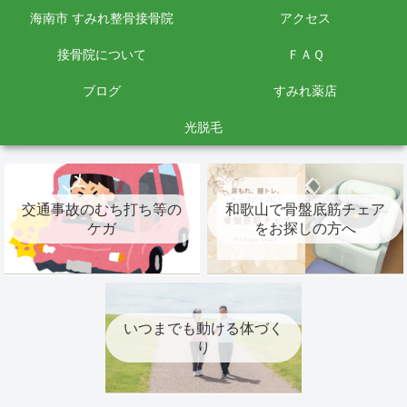
海南市 すみれ整骨接骨院
アクセス
接骨院について
ＦＡＱ
ブログ
すみれ薬店
光脱毛
交通事故のむち打ち等の
和歌山で骨盤底筋チェア
ケガ
をお探しの方へ
いつまでも動ける体づく
り