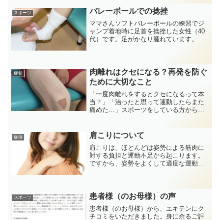
すくなるよう巻いています。その時の痛
み具合や症状、行う運動によって巻き方
バレーボールでの捻挫
スポーツ
や強さを変えます。
ママさんソフトバレーボールの練習でジ
ャンプ着地時に足首を捻挫した女性（40
代）です。足がかなり腫れています。車
の運転をしなければいけないため、プラ
スチック固定を行いました。痛みが強
く、歩けないために松葉杖をお貸しし
て、約20日ほどは固定と松...
肉離れはクセになる？再発を防ぐ
症状
ために大切なこと
「一度肉離れをするとクセになるって本
当？」「治ったと思って運動したらまた
痛めた…」スポーツをしている方から、
このようなご相談をよくいただきます。
実は肉離れは、しっかり治る前に運動を
再開すると再発しやすいケガです。今回
肩こりについて
症例
は、肉離れが「クセになる...
肩こりは、ほとんどは姿勢による筋肉に
対する負担と運動不足から起こります。
ですから、姿勢をよくして適度な運動を
行えば、ほとんどは治ります。特に猫
背、アゴが前に出て背中が丸くなってい
るような姿勢は肩こりをひどくします。
そのほかに、筋肉が損傷を受...
患者様（のお母様）の声
スポーツ
患者様（のお母様）から、エキテンにク
チコミをいただきました。身に余るご評