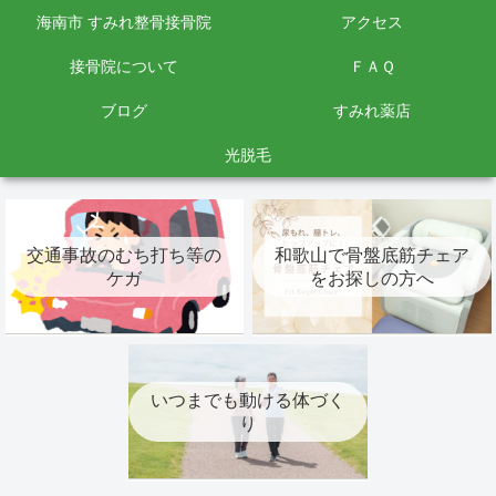
海南市 すみれ整骨接骨院
アクセス
接骨院について
ＦＡＱ
ブログ
すみれ薬店
光脱毛
交通事故のむち打ち等の
和歌山で骨盤底筋チェア
ケガ
をお探しの方へ
いつまでも動ける体づく
り