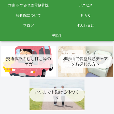
海南市 すみれ整骨接骨院
アクセス
接骨院について
ＦＡＱ
ブログ
すみれ薬店
光脱毛
交通事故のむち打ち等の
和歌山で骨盤底筋チェア
ケガ
をお探しの方へ
いつまでも動ける体づく
り