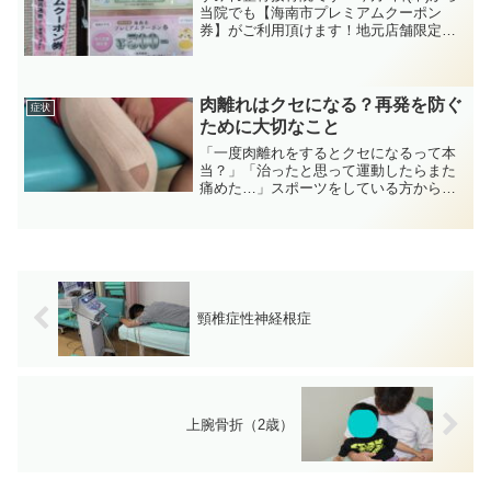
当院でも【海南市プレミアムクーポン
券】がご利用頂けます！地元店舗限定券
もお使い頂けますので、是非、当院でご
利用ください。※クーポン券は1000円の
支払いにつき1枚(500円)使用することが
できます。接...
肉離れはクセになる？再発を防ぐ
症状
ために大切なこと
「一度肉離れをするとクセになるって本
当？」「治ったと思って運動したらまた
痛めた…」スポーツをしている方から、
このようなご相談をよくいただきます。
実は肉離れは、しっかり治る前に運動を
再開すると再発しやすいケガです。今回
は、肉離れが「クセになる...
頸椎症性神経根症
上腕骨折（2歳）