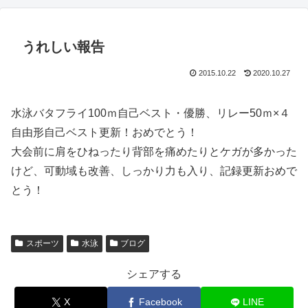
うれしい報告
2015.10.22
2020.10.27
水泳バタフライ100ｍ自己ベスト・優勝、リレー50ｍ×４
自由形自己ベスト更新！おめでとう！
大会前に肩をひねったり背部を痛めたりとケガが多かった
けど、可動域も改善、しっかり力も入り、記録更新おめで
とう！
スポーツ
水泳
ブログ
シェアする
X
Facebook
LINE