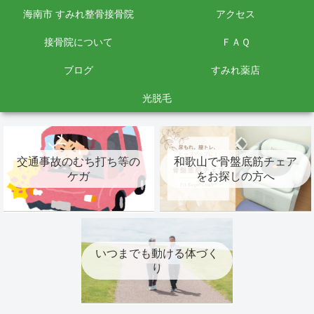
海南市 すみれ整骨接骨院
アクセス
接骨院について
ＦＡＱ
ブログ
すみれ薬店
光脱毛
交通事故のむち打ち等の
和歌山で骨盤底筋チェア
ケガ
をお探しの方へ
いつまでも動ける体づく
り