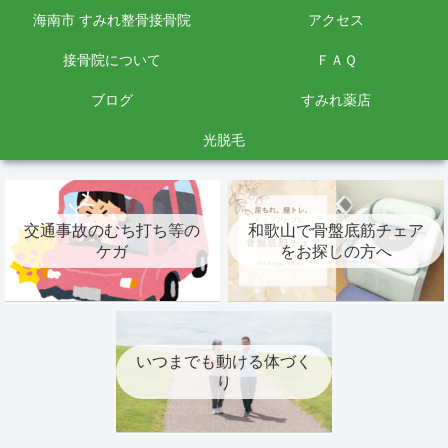
海南市 すみれ整骨接骨院
アクセス
接骨院について
ＦＡＱ
ブログ
すみれ薬店
光脱毛
交通事故のむち打ち等の
和歌山で骨盤底筋チェア
ケガ
をお探しの方へ
いつまでも動ける体づく
り