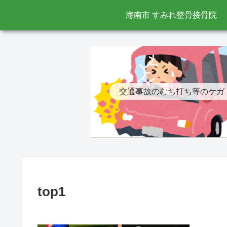
海南市 すみれ整骨接骨院
交通事故のむち打ち等のケガ
top1