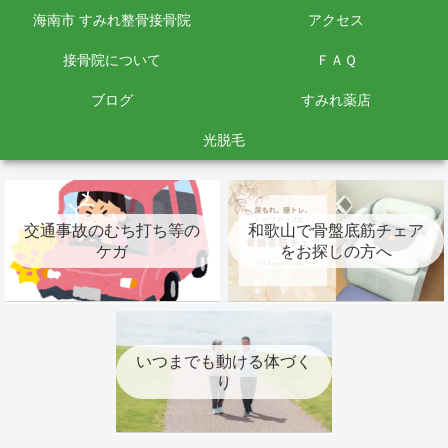
海南市 すみれ整骨接骨院
アクセス
接骨院について
ＦＡＱ
ブログ
すみれ薬店
光脱毛
交通事故のむち打ち等の
和歌山で骨盤底筋チェア
ケガ
をお探しの方へ
いつまでも動ける体づく
り