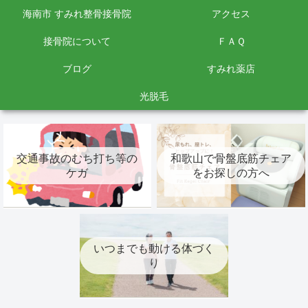
海南市 すみれ整骨接骨院
アクセス
接骨院について
ＦＡＱ
ブログ
すみれ薬店
光脱毛
交通事故のむち打ち等の
和歌山で骨盤底筋チェア
ケガ
をお探しの方へ
いつまでも動ける体づく
り