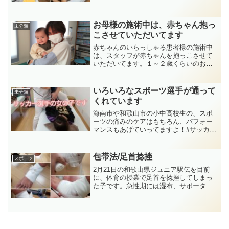
スケットボール部#バスケ女子#水泳部...
お母様の施術中は、赤ちゃん抱っ
未分類
こさせていただいてます
赤ちゃんのいらっしゃる患者様の施術中
は、スタッフが赤ちゃんを抱っこさせて
いただいてます。１～２歳くらいのお子
さまとは一緒に遊んだり見守る等いたし
ます。小さなお子様がいらっしゃる患者
様は、お子さまもご一緒にお越しくださ
いろいろなスポーツ選手が通って
未分類
い。（でも泣いちゃったら...
くれています
海南市や和歌山市の小中高校生の、スポ
ーツの痛みのケアはもちろん、パフォー
マンスもあげていってますよ！#サッカー
#陸上 #水泳 #バレーボール #野球 #駅伝
#バスケットボール #空手 などなど様々
な選手が来てくれてます。
包帯法/足首捻挫
スポーツ
2月21日の和歌山県ジュニア駅伝を目前
に、体育の授業で足首を捻挫してしまっ
た子です。急性期には湿布、サポータ
ー、松葉杖でしばらく患部を安静に保ち
ました。テーピングによる肌荒れがある
ため、テーピング処置はしていません。
激しい痛みが引いてから徐...