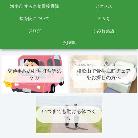
海南市 すみれ整骨接骨院
アクセス
接骨院について
ＦＡＱ
ブログ
すみれ薬店
光脱毛
交通事故のむち打ち等の
和歌山で骨盤底筋チェア
ケガ
をお探しの方へ
いつまでも動ける体づく
り