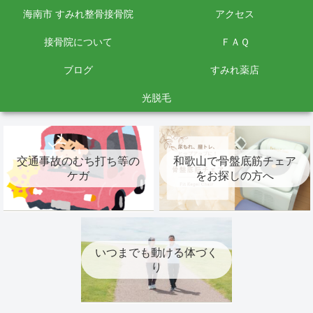
海南市 すみれ整骨接骨院
アクセス
接骨院について
ＦＡＱ
ブログ
すみれ薬店
光脱毛
交通事故のむち打ち等の
和歌山で骨盤底筋チェア
ケガ
をお探しの方へ
いつまでも動ける体づく
り