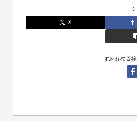
シ
X
すみれ整骨接