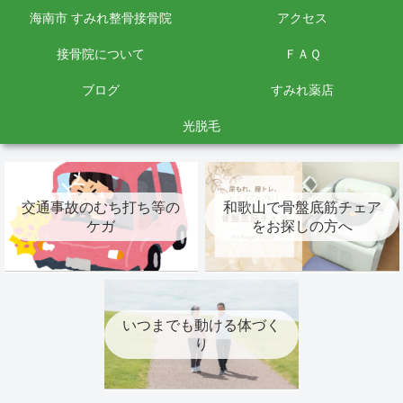
海南市 すみれ整骨接骨院
アクセス
接骨院について
ＦＡＱ
ブログ
すみれ薬店
光脱毛
交通事故のむち打ち等の
和歌山で骨盤底筋チェア
ケガ
をお探しの方へ
いつまでも動ける体づく
り