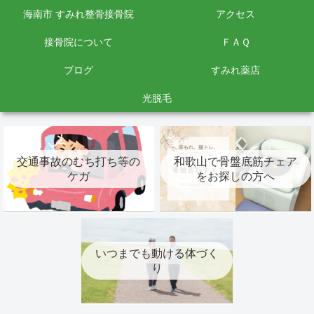
海南市 すみれ整骨接骨院
アクセス
接骨院について
ＦＡＱ
ブログ
すみれ薬店
光脱毛
交通事故のむち打ち等の
和歌山で骨盤底筋チェア
ケガ
をお探しの方へ
いつまでも動ける体づく
り