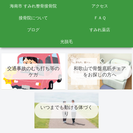
海南市 すみれ整骨接骨院
アクセス
接骨院について
ＦＡＱ
ブログ
すみれ薬店
光脱毛
交通事故のむち打ち等の
和歌山で骨盤底筋チェア
ケガ
をお探しの方へ
いつまでも動ける体づく
り