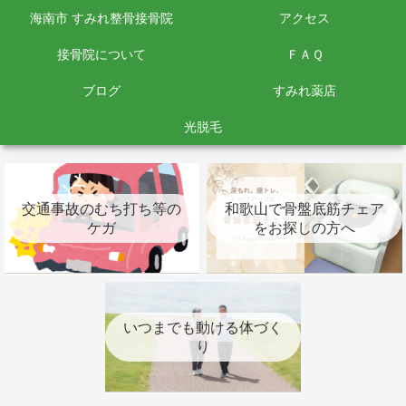
海南市 すみれ整骨接骨院
アクセス
接骨院について
ＦＡＱ
ブログ
すみれ薬店
光脱毛
交通事故のむち打ち等の
和歌山で骨盤底筋チェア
ケガ
をお探しの方へ
いつまでも動ける体づく
り