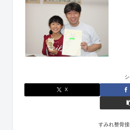
シ
X
すみれ整骨接