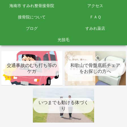
海南市 すみれ整骨接骨院
アクセス
接骨院について
ＦＡＱ
ブログ
すみれ薬店
光脱毛
交通事故のむち打ち等の
和歌山で骨盤底筋チェア
ケガ
をお探しの方へ
いつまでも動ける体づく
り