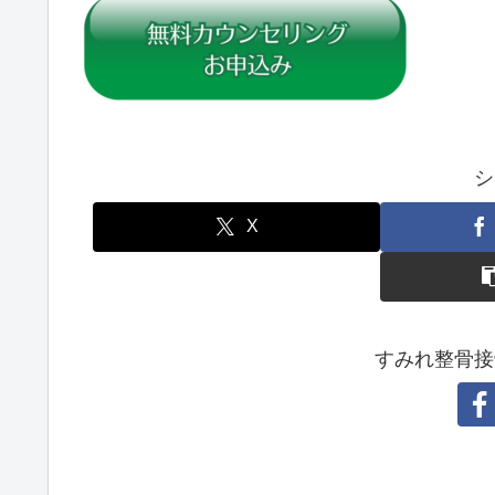
シ
X
すみれ整骨接