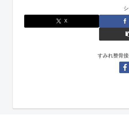
シ
X
すみれ整骨接