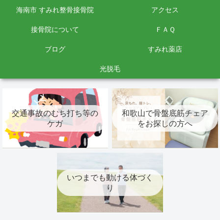
海南市 すみれ整骨接骨院
アクセス
接骨院について
ＦＡＱ
ブログ
すみれ薬店
光脱毛
交通事故のむち打ち等の
和歌山で骨盤底筋チェア
ケガ
をお探しの方へ
いつまでも動ける体づく
り