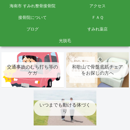
海南市 すみれ整骨接骨院
アクセス
接骨院について
ＦＡＱ
ブログ
すみれ薬店
光脱毛
交通事故のむち打ち等の
和歌山で骨盤底筋チェア
ケガ
をお探しの方へ
いつまでも動ける体づく
り